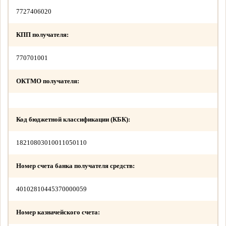
7727406020
КПП получателя:
770701001
ОКТМО получателя:
Код бюджетной классификации (КБК):
18210803010011050110
Номер счета банка получателя средств:
40102810445370000059
Номер казначейского счета: